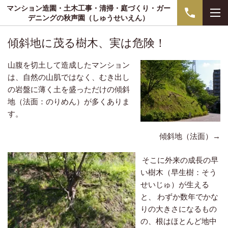
マンション造園・土木工事・清掃・庭づくり・ガー
デニングの秋声園（しゅうせいえん）
傾斜地に茂る樹木、実は危険！
山腹を切土して造成したマンション
は、自然の山肌ではなく、むき出し
の岩盤に薄く土を盛っただけの傾斜
地（法面：のりめん）が多くありま
す。
傾斜地（法面）→
そこに外来の成長の早
い樹木（早生樹：そう
せいじゅ）が生える
と、 わずか数年でかな
りの大きさになるもの
の、根はほとんど地中